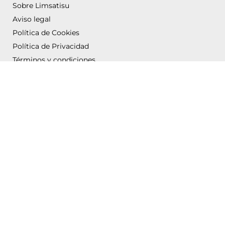
Sobre Limsatisu
Aviso legal
Política de Cookies
Política de Privacidad
Términos y condiciones
Subvención para la mejora de actuaciones relacionadas con la Implantación Industria
4.0 realizado por la Asesora Acreditada por Acció Francesca Torrell (Indael SL)
Con el soporte de:
LIMSATISU © 2023 - Todos los derechos reservados