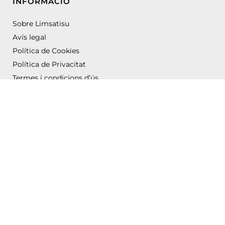
INFORMACIÓ
Sobre Limsatisu
Avís legal
Política de Cookies
Política de Privacitat
Termes i condicions d’ús
Subvenció per a la millora d'actuacions relacionades amb la Implantació Indústria 4.0
realitzat per l'Assessora Acreditada per Acció Francesca Torrell (Indael SL)
Amb el suport de: