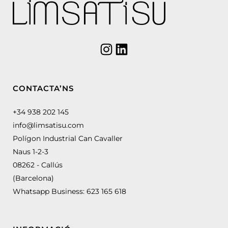
CONTACTA’NS
+34 938 202 145
info@limsatisu.com
Polígon Industrial Can Cavaller
Naus 1-2-3
08262 - Callús
(Barcelona)
Whatsapp Business:
623 165 618