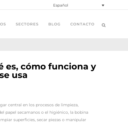
Español
OS
SECTORES
BLOG
CONTACTO
Bobina Mecánica
Bobina Secamanos
Bobina Secamanos
Bobina Secamanos
Bobina Mecánica
é es, cómo funciona y
se usa
Bobina Secamanos
Bobina Mini Secamanos
Bobina Mini Secamanos
Bobina Mini Secamanos
Bobina Secamanos
Bobina Mini Secamanos
Bobina Palanca Autocut
Bobina Palanca Autocut
Bobina Palanca Autocut
Bobina Mini Secamanos
Bobina Palanca Autocut
Higiénico Industrial
Toallas
Camilla
Bobina Palanca Autocut
ar central en los procesos de limpieza,
Higiénico Industrial
Toallas
Camilla
Toallas
Higiénico Industrial
l papel secamanos o el higiénico, la bobina
Higiénico Doméstico
Servilletas
Higiénico Doméstico
Servilletas
Toallas
impiar superficies, secar piezas o manipular
Higiénico Doméstico
Higiénico Doméstico
Higiénico Doméstico