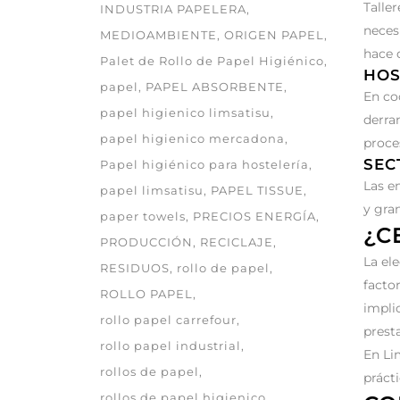
Talle
INDUSTRIA PAPELERA
neces
MEDIOAMBIENTE
ORIGEN PAPEL
hace 
Palet de Rollo de Papel Higiénico
HOS
papel
PAPEL ABSORBENTE
En coc
papel higienico limsatisu
derra
papel higienico mercadona
proce
SEC
Papel higiénico para hostelería
Las e
papel limsatisu
PAPEL TISSUE
y gra
paper towels
PRECIOS ENERGÍA
¿C
PRODUCCIÓN
RECICLAJE
La el
RESIDUOS
rollo de papel
facto
ROLLO PAPEL
impli
rollo papel carrefour
prest
rollo papel industrial
En Li
rollos de papel
prácti
rollos de papel higienico