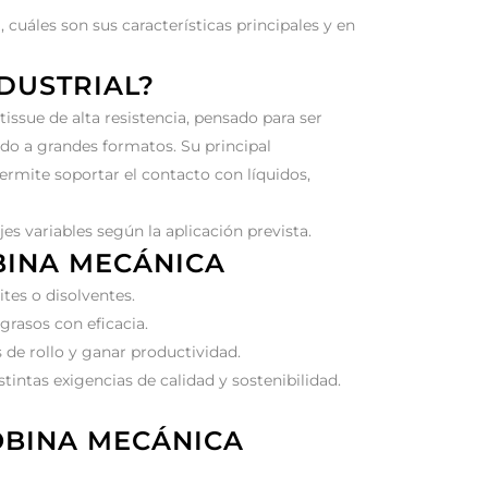
uáles son sus características principales y en
DUSTRIAL?
issue de alta resistencia, pensado para ser
do a grandes formatos. Su principal
permite soportar el contacto con líquidos,
s variables según la aplicación prevista.
BINA MECÁNICA
tes o disolventes.
rasos con eficacia.
de rollo y ganar productividad.
stintas exigencias de calidad y sostenibilidad.
OBINA MECÁNICA