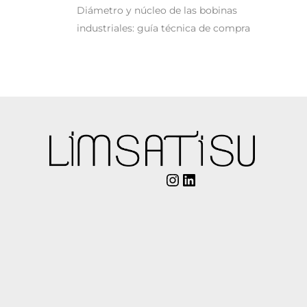
Diámetro y núcleo de las bobinas
industriales: guía técnica de compra