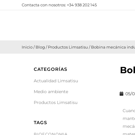
Contacta con nosotros:
+34 938 202 145
Inicio
/
Blog
/
Productos Limsatisu
/
Bobina mecánica indus
Bob
CATEGORÍAS
Actualidad Limsatisu
Medio ambiente
05/0
Productos Limsatisu
Cuand
mante
TAGS
mecán
mater
BIOECONOMIA