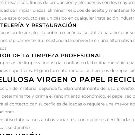
res mecánicos, líneas de producción y almacenes son los mayor
idad de limpiar piezas, eliminar residuos de aceite y mantener l
que este producto sea un básico en cualquier instalación industri
TELERÍA Y RESTAURACIÓN
inas profesionales, la bobina mecánica se utiliza para limpiar sup
mes rápidamente. Su resistencia la convierte en una alternativa 
sos.
TOR DE LA LIMPIEZA PROFESIONAL
mpresas de limpieza industrial confían en la bobina mecánica pa
ndes superficies. El gran formato reduce los tiempos de reposició
ELULOSA VIRGEN O PAPEL RECIC
ección del material depende fundamentalmente del uso previsto.
r determinante y prima el rendimiento económico, el papel recicla
ca el contacto con superficies delicadas o requiere una mayor ab
aciones.
msatisu fabricamos ambas variantes, con opciones certificadas 
cas sostenibles.