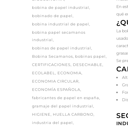
En es
bobina de papel industrial
qué e
bobinado de papel
¿Q
bobina industrial de papel
La bo
bobina papel secamanos
usado
industrial
carac
bobinas de papel industrial
grasa
Bobina Secamanos
bobinas papel
Se pr
CERTIFICACIONES
DESECHABLE
CA
ECOLABEL
ECONOMIA
Al
ECONOMIA CIRCULAR
Gr
ECONOMÍA ESPAÑOLA
Fo
fabricantes de papel en españa
Dis
gramaje del papel industrial
SE
HIGIENE
HUELLA CARBONO
industria del papel
IND