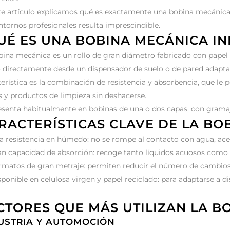
te artículo explicamos qué es exactamente una bobina mecánica, c
ntornos profesionales resulta imprescindible.
UÉ ES UNA BOBINA MECÁNICA IN
bina mecánica es un rollo de gran diámetro fabricado con papel t
 directamente desde un dispensador de suelo o de pared adapta
terística es la combinación de resistencia y absorbencia, que le 
s y productos de limpieza sin deshacerse.
esenta habitualmente en bobinas de una o dos capas, con gramaje
RACTERÍSTICAS CLAVE DE LA BO
ta resistencia en húmedo: no se rompe al contacto con agua, acei
an capacidad de absorción: recoge tanto líquidos acuosos como g
rmatos de gran metraje: permiten reducir el número de cambios 
ponible en celulosa virgen y papel reciclado: para adaptarse a di
CTORES QUE MÁS UTILIZAN LA B
USTRIA Y AUTOMOCIÓN