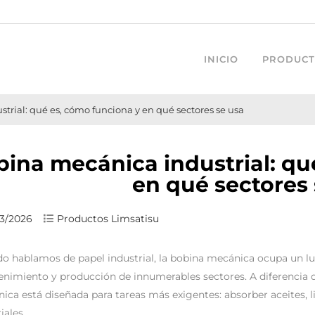
INICIO
PRODUCT
trial: qué es, cómo funciona y en qué sectores se usa
ina mecánica industrial: qu
en qué sectores 
3/2026
Productos Limsatisu
o hablamos de papel industrial, la bobina mecánica ocupa un lug
nimiento y producción de innumerables sectores. A diferencia de
ica está diseñada para tareas más exigentes: absorber aceites, l
iales.