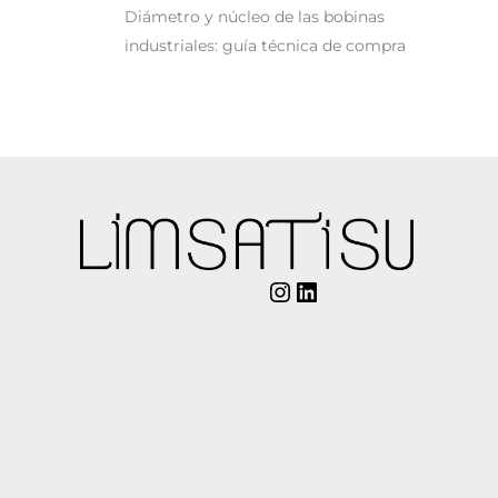
Diámetro y núcleo de las bobinas
industriales: guía técnica de compra