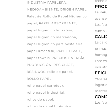
tecnoló
INDUSTRIA PAPELERA
PROD
MEDIOAMBIENTE
ORIGEN PAPEL
La
indu
Palet de Rollo de Papel Higiénico
avanzad
papel
PAPEL ABSORBENTE
Los fab
papel higienico limsatisu
cumplie
CALI
papel higienico mercadona
La cali
Papel higiénico para hostelería
primas
papel limsatisu
PAPEL TISSUE
homogé
paper towels
PRECIOS ENERGÍA
Este co
PRODUCCIÓN
RECICLAJE
industr
RESIDUOS
rollo de papel
EFIC
Además 
ROLLO PAPEL
logíst
rollo papel carrefour
manteni
rollo papel industrial
COMP
rollos de papel
Los fab
rollos de papel higienico