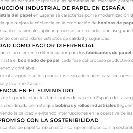
gica les permite adaptarse a las demandas del mercado y ofrecer
UCCIÓN INDUSTRIAL DE PAPEL EN ESPAÑA
stria del papel
en España se caracteriza por la modernización d
a que mejora la eficiencia en la producción de
bobinas de pape
ricantes nacionales aplican procesos controlados que aseguran la
ndo con estándares estrictos de calidad y seguridad.
DAD COMO FACTOR DIFERENCIAL
dad es un elemento diferenciador para los
fabricantes de papel
 hasta el
bobinado de papel
, cada fase del proceso productivo 
neo y confiable.
ntrol asegura que los productos sean adecuados para sectores com
ial y la alimentación.
IENCIA EN EL SUMINISTRO
de la producción, los fabricantes de papel en España destacan p
ica coordinada permite que
bobinas y rollos industriales
lleguen 
endo la calidad y evitando interrupciones en la operativa de la
ROMISO CON LA SOSTENIBILIDAD
ricantes de papel también están comprometidos con la sostenibilid