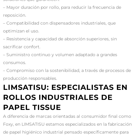
– Mayor duración por rollo, para reducir la frecuencia de
reposición.
– Compatibilidad con dispensadores industriales, que
optimizan el uso.
– Resistencia y capacidad de absorción superiores, sin
sacrificar confort.
– Suministro continuo y volumen adaptado a grandes
consumos.
– Compromiso con la sostenibilidad, a través de procesos de
producción responsables.
LIMSATISU: ESPECIALISTAS EN
ROLLOS INDUSTRIALES DE
PAPEL TISSUE
A diferencia de marcas orientadas al consumidor final como
Foxy, en LIMSATISU estamos especializados en la fabricación
de papel higiénico industrial pensado específicamente para