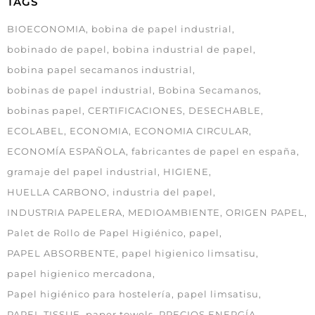
TAGS
BIOECONOMIA
bobina de papel industrial
bobinado de papel
bobina industrial de papel
bobina papel secamanos industrial
bobinas de papel industrial
Bobina Secamanos
bobinas papel
CERTIFICACIONES
DESECHABLE
ECOLABEL
ECONOMIA
ECONOMIA CIRCULAR
ECONOMÍA ESPAÑOLA
fabricantes de papel en españa
gramaje del papel industrial
HIGIENE
HUELLA CARBONO
industria del papel
INDUSTRIA PAPELERA
MEDIOAMBIENTE
ORIGEN PAPEL
Palet de Rollo de Papel Higiénico
papel
PAPEL ABSORBENTE
papel higienico limsatisu
papel higienico mercadona
Papel higiénico para hostelería
papel limsatisu
PAPEL TISSUE
paper towels
PRECIOS ENERGÍA