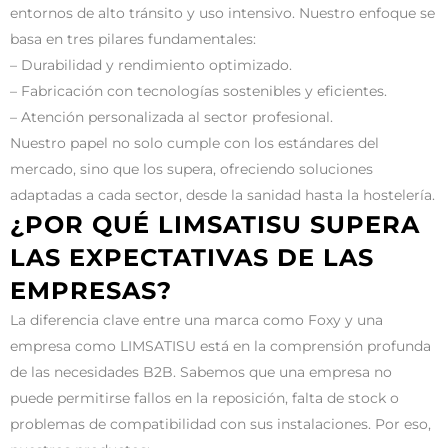
entornos de alto tránsito y uso intensivo. Nuestro enfoque se
basa en tres pilares fundamentales:
– Durabilidad y rendimiento optimizado.
– Fabricación con tecnologías sostenibles y eficientes.
– Atención personalizada al sector profesional.
Nuestro papel no solo cumple con los estándares del
mercado, sino que los supera, ofreciendo soluciones
adaptadas a cada sector, desde la sanidad hasta la hostelería.
¿POR QUÉ LIMSATISU SUPERA
LAS EXPECTATIVAS DE LAS
EMPRESAS?
La diferencia clave entre una marca como Foxy y una
empresa como LIMSATISU está en la comprensión profunda
de las necesidades B2B. Sabemos que una empresa no
puede permitirse fallos en la reposición, falta de stock o
problemas de compatibilidad con sus instalaciones. Por eso,