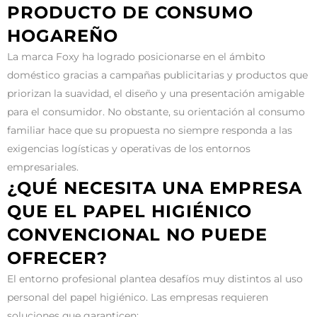
PRODUCTO DE CONSUMO
HOGAREÑO
La marca Foxy ha logrado posicionarse en el ámbito
doméstico gracias a campañas publicitarias y productos que
priorizan la suavidad, el diseño y una presentación amigable
para el consumidor. No obstante, su orientación al consumo
familiar hace que su propuesta no siempre responda a las
exigencias logísticas y operativas de los entornos
empresariales.
¿QUÉ NECESITA UNA EMPRESA
QUE EL PAPEL HIGIÉNICO
CONVENCIONAL NO PUEDE
OFRECER?
El entorno profesional plantea desafíos muy distintos al uso
personal del papel higiénico. Las empresas requieren
soluciones que garanticen: