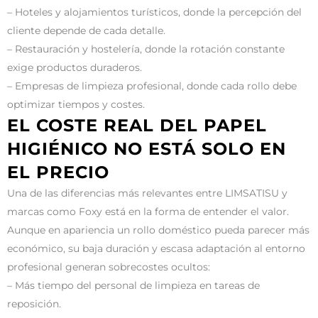
– Hoteles y alojamientos turísticos, donde la percepción del
cliente depende de cada detalle.
– Restauración y hostelería, donde la rotación constante
exige productos duraderos.
– Empresas de limpieza profesional, donde cada rollo debe
optimizar tiempos y costes.
EL COSTE REAL DEL PAPEL
HIGIÉNICO NO ESTÁ SOLO EN
EL PRECIO
Una de las diferencias más relevantes entre LIMSATISU y
marcas como Foxy está en la forma de entender el valor.
Aunque en apariencia un rollo doméstico pueda parecer más
económico, su baja duración y escasa adaptación al entorno
profesional generan sobrecostes ocultos:
– Más tiempo del personal de limpieza en tareas de
reposición.