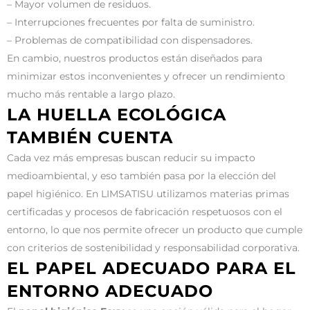
– Mayor volumen de residuos.
– Interrupciones frecuentes por falta de suministro.
– Problemas de compatibilidad con dispensadores.
En cambio, nuestros productos están diseñados para
minimizar estos inconvenientes y ofrecer un rendimiento
mucho más rentable a largo plazo.
LA HUELLA ECOLÓGICA
TAMBIÉN CUENTA
Cada vez más empresas buscan reducir su impacto
medioambiental, y eso también pasa por la elección del
papel higiénico. En LIMSATISU utilizamos materias primas
certificadas y procesos de fabricación respetuosos con el
entorno, lo que nos permite ofrecer un producto que cumple
con criterios de sostenibilidad y responsabilidad corporativa.
EL PAPEL ADECUADO PARA EL
ENTORNO ADECUADO