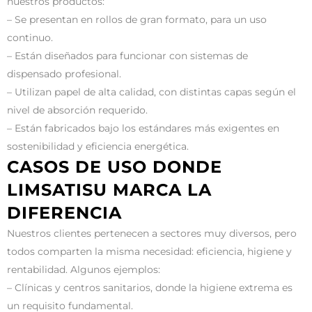
nuestros productos:
– Se presentan en rollos de gran formato, para un uso
continuo.
– Están diseñados para funcionar con sistemas de
dispensado profesional.
– Utilizan papel de alta calidad, con distintas capas según el
nivel de absorción requerido.
– Están fabricados bajo los estándares más exigentes en
sostenibilidad y eficiencia energética.
CASOS DE USO DONDE
LIMSATISU MARCA LA
DIFERENCIA
Nuestros clientes pertenecen a sectores muy diversos, pero
todos comparten la misma necesidad: eficiencia, higiene y
rentabilidad. Algunos ejemplos:
– Clínicas y centros sanitarios, donde la higiene extrema es
un requisito fundamental.