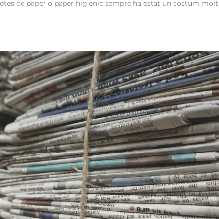
letes de paper o paper higiènic sempre ha estat un costum molt q