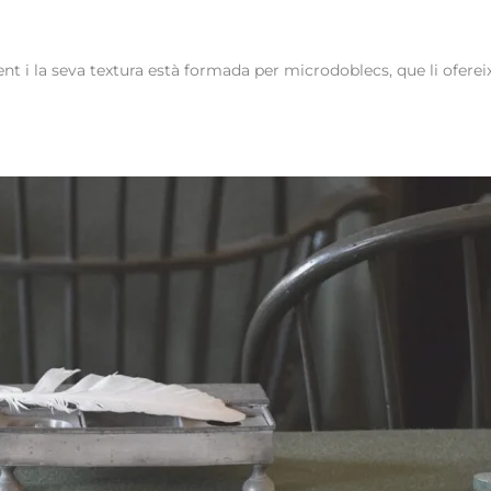
nt i la seva textura està formada per microdoblecs, que li ofereix 