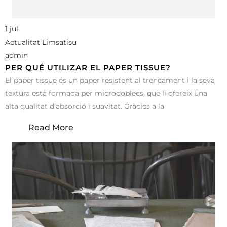
1 jul.
Actualitat Limsatisu
admin
PER QUÉ UTILIZAR EL PAPER TISSUE?
El paper tissue és un paper resistent al trencament i la seva
textura està formada per microdoblecs, que li ofereix una
alta qualitat d’absorció i suavitat. Gràcies a la
Read More