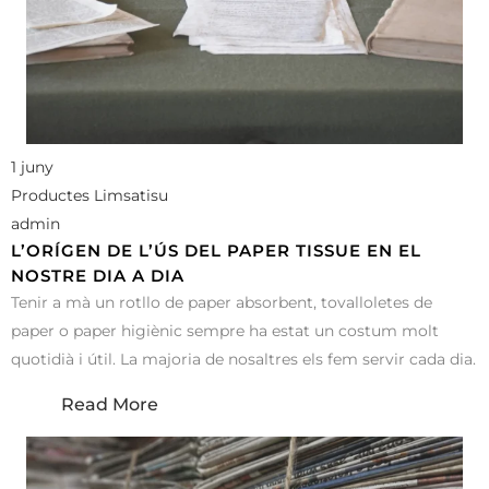
1 juny
Productes Limsatisu
admin
L’ORÍGEN DE L’ÚS DEL PAPER TISSUE EN EL
NOSTRE DIA A DIA
Tenir a mà un rotllo de paper absorbent, tovalloletes de
paper o paper higiènic sempre ha estat un costum molt
quotidià i útil. La majoria de nosaltres els fem servir cada dia.
Read More