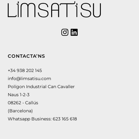
CONTACTA’NS
+34 938 202 145
info@limsatisu.com
Polígon Industrial Can Cavaller
Naus 1-2-3
08262 - Callús
(Barcelona)
Whatsapp Business:
623 165 618