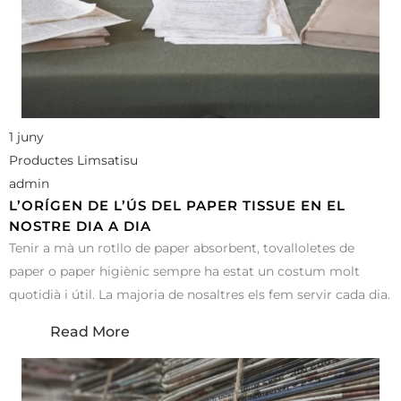
1 juny
Productes Limsatisu
admin
L’ORÍGEN DE L’ÚS DEL PAPER TISSUE EN EL
NOSTRE DIA A DIA
Tenir a mà un rotllo de paper absorbent, tovalloletes de
paper o paper higiènic sempre ha estat un costum molt
quotidià i útil. La majoria de nosaltres els fem servir cada dia.
Read More