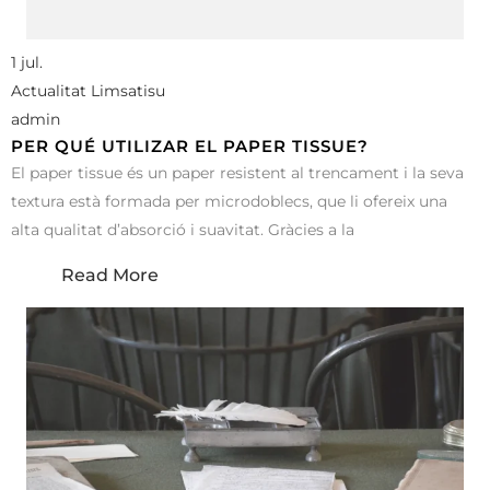
1 jul.
Actualitat Limsatisu
admin
PER QUÉ UTILIZAR EL PAPER TISSUE?
El paper tissue és un paper resistent al trencament i la seva
textura està formada per microdoblecs, que li ofereix una
alta qualitat d’absorció i suavitat. Gràcies a la
Read More