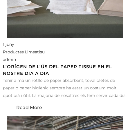
1 juny
Productes Limsatisu
admin
L’ORÍGEN DE L’ÚS DEL PAPER TISSUE EN EL
NOSTRE DIA A DIA
Tenir a mà un rotllo de paper absorbent, tovalloletes de
paper o paper higiènic sempre ha estat un costum molt
quotidià i útil. La majoria de nosaltres els fem servir cada dia.
Read More