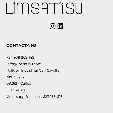
CONTACTA’NS
+34 938 202 145
info@limsatisu.com
Polígon Industrial Can Cavaller
Naus 1-2-3
08262 - Callús
(Barcelona)
Whatsapp Business:
623 165 618