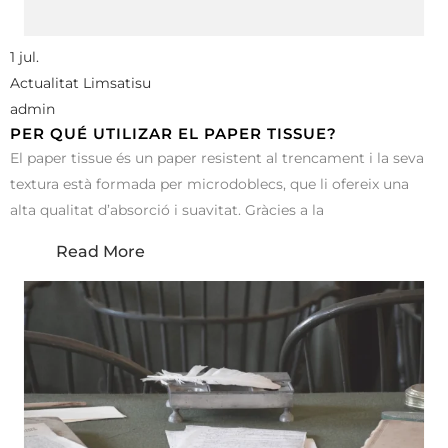
1 jul.
Actualitat Limsatisu
admin
PER QUÉ UTILIZAR EL PAPER TISSUE?
El paper tissue és un paper resistent al trencament i la seva
textura està formada per microdoblecs, que li ofereix una
alta qualitat d’absorció i suavitat. Gràcies a la
Read More