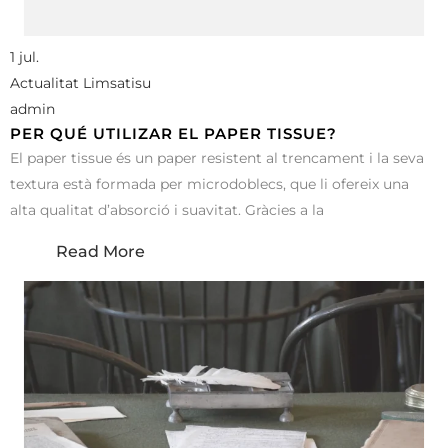
1 jul.
Actualitat Limsatisu
admin
PER QUÉ UTILIZAR EL PAPER TISSUE?
El paper tissue és un paper resistent al trencament i la seva
textura està formada per microdoblecs, que li ofereix una
alta qualitat d’absorció i suavitat. Gràcies a la
Read More