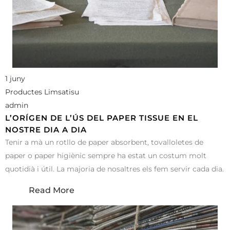
1 juny
Productes Limsatisu
admin
L’ORÍGEN DE L’ÚS DEL PAPER TISSUE EN EL
NOSTRE DIA A DIA
Tenir a mà un rotllo de paper absorbent, tovalloletes de
paper o paper higiènic sempre ha estat un costum molt
quotidià i útil. La majoria de nosaltres els fem servir cada dia.
Read More