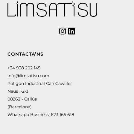
CONTACTA’NS
+34 938 202 145
info@limsatisu.com
Polígon Industrial Can Cavaller
Naus 1-2-3
08262 - Callús
(Barcelona)
Whatsapp Business:
623 165 618